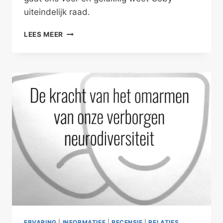
uiteindelijk raad.
PASSEND
LEES MEER
GEVEN
TIJDENS
DE
OVERGANG
ERVARING
|
INFORMATIEF
|
RECENSIE
|
RELATIES