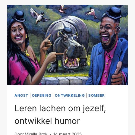
ANGST
|
OEFENING
|
ONTWIKKELING
|
SOMBER
Leren lachen om jezelf,
ontwikkel humor
Door
Mirella Brok
14 maart 2025