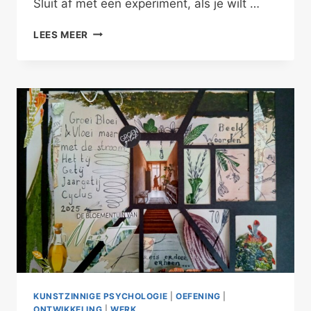
Sluit af met een experiment, als je wilt …
NAAR
LEES MEER
JE
KIJKEN,
IS
VAN
JE
HOUDEN
KUNSTZINNIGE PSYCHOLOGIE
|
OEFENING
|
ONTWIKKELING
|
WERK