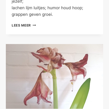
jezelf;
lachen lijm luitjes; humor houd hoop;
grappen geven groei.
WAAROM
LEES MEER
ZOU
JE
LACHEN
OM
JEZELF?