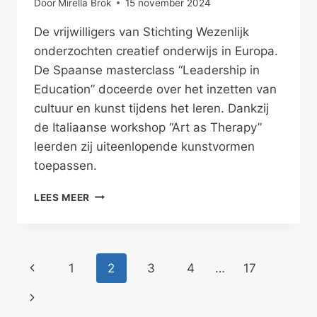
Door
Mirella Brok
15 november 2024
De vrijwilligers van Stichting Wezenlijk
onderzochten creatief onderwijs in Europa.
De Spaanse masterclass “Leadership in
Education” doceerde over het inzetten van
cultuur en kunst tijdens het leren. Dankzij
de Italiaanse workshop “Art as Therapy”
leerden zij uiteenlopende kunstvormen
toepassen.
IEDEREEN
LEES MEER
IS
KUNSTENAAR
EN
KAN
Paginanavigatie
Vorige
1
2
3
4
…
17
IETS
pagina
Volgende