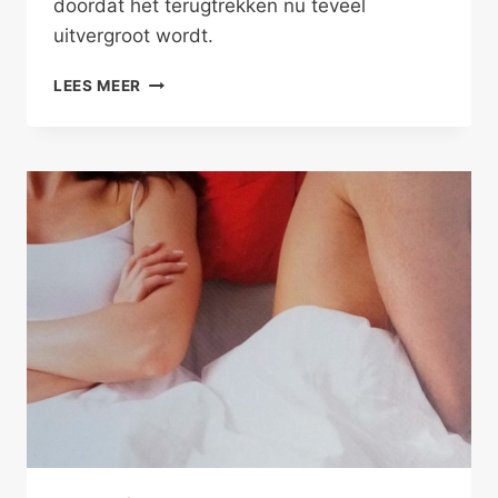
doordat het terugtrekken nu teveel
uitvergroot wordt.
GEBREK
LEES MEER
AAN
DE
ANDER