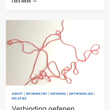
LEES MEER
GEEN
MACHT
ANGST
|
INFORMATIEF
|
OEFENING
|
ONTWIKKELING
|
RELATIES
Verbinding oefenen