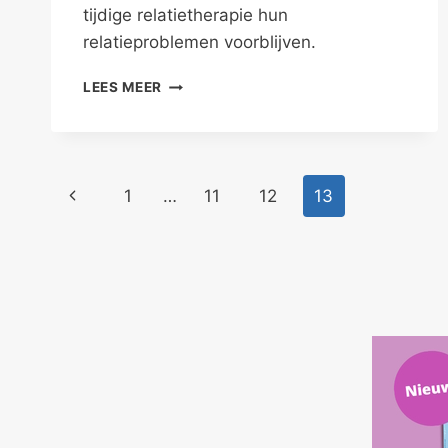
tijdige relatietherapie hun
relatieproblemen voorblijven.
OP
LEES MEER
TIJD
NAAR
RELATIETHERAPIE
Paginanavigatie
Vorige
1
…
11
12
13
pagina