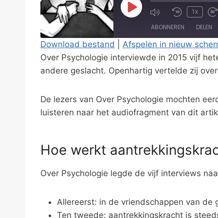
P
1x
l
ABONNEREN
DELEN
a
Download bestand
|
Afspelen in nieuw sche
y
Over Psychologie interviewde in 2015 vijf he
DELEN
E
RSS FEED
andere geslacht. Openhartig vertelde zij over
LINK
p
i
EMBED
De lezers van Over Psychologie mochten eerder
s
luisteren naar het audiofragment van dit artik
o
d
Hoe werkt aantrekkingskrac
e
Over Psychologie legde de vijf interviews na
Allereerst: in de vriendschappen van de 
Ten tweede: aantrekkingskracht is steed