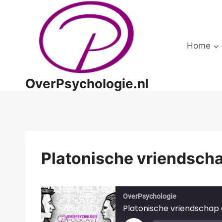
Doorgaan
naar
inhoud
Home
OverPsychologie.nl
Platonische vriendscha
OverPsychologie
Platonische vriendschap a