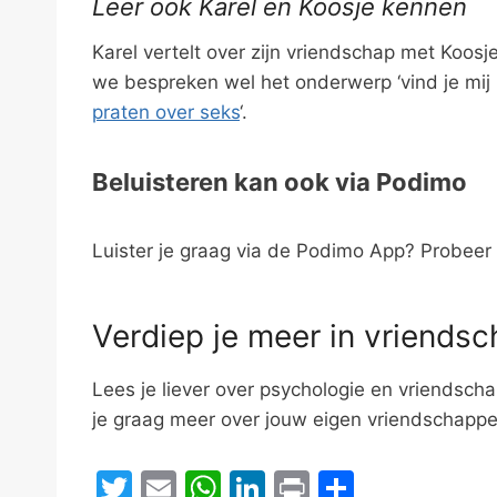
Leer ook Karel en Koosje kennen
Karel vertelt over zijn vriendschap met Koosj
we bespreken wel het onderwerp ‘vind je mij 
praten over seks
‘.
Beluisteren kan ook via Podimo
Luister je graag via de Podimo App? Probeer
Verdiep je meer in vriends
Lees je liever over psychologie en vriendscha
je graag meer over jouw eigen vriendschapp
T
E
W
Li
Pr
D