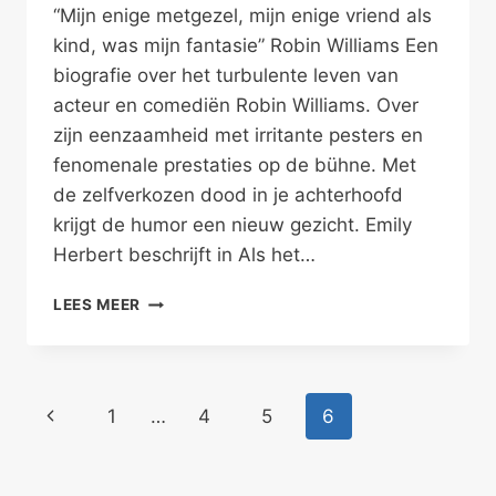
“Mijn enige metgezel, mijn enige vriend als
kind, was mijn fantasie” Robin Williams Een
biografie over het turbulente leven van
acteur en comediën Robin Williams. Over
zijn eenzaamheid met irritante pesters en
fenomenale prestaties op de bühne. Met
de zelfverkozen dood in je achterhoofd
krijgt de humor een nieuw gezicht. Emily
Herbert beschrijft in Als het…
DE
LEES MEER
DROEVIGE
KANT
VAN
ROBIN
Paginanavigatie
Vorige
1
…
4
5
6
WILLIAMS
–
pagina
PRETENDERS
I