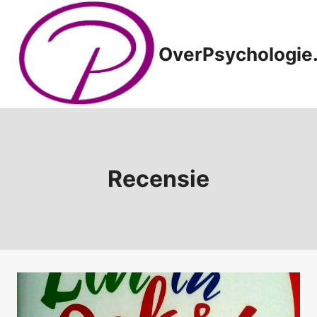
Doorgaan
naar
inhoud
OverPsychologie.
Recensie