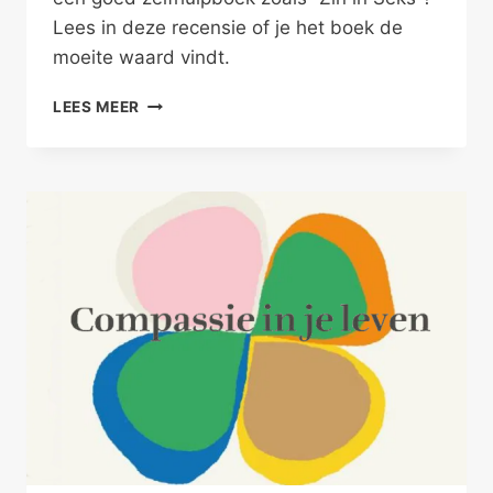
Lees in deze recensie of je het boek de
moeite waard vindt.
JE
LEES MEER
HOOFD
UIT,
JULLIE
BED
IN