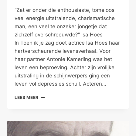
“Zat er onder die enthousiaste, tomeloos
veel energie uitstralende, charismatische
man, een veel te onzeker jongetje dat
zichzelf overschreeuwde?” Isa Hoes
In Toen ik je zag doet actrice Isa Hoes haar
hartverscheurende levensverhaal. Voor
haar partner Antonie Kamerling was het
leven een beproeving. Achter zijn vrolijke
uitstraling in de schijnwerpers ging een
leven vol depressies schuil. Acteren…
KAMERLING
LEES MEER
VERLOOR
HET
VAN
DE
LIEFDE
–