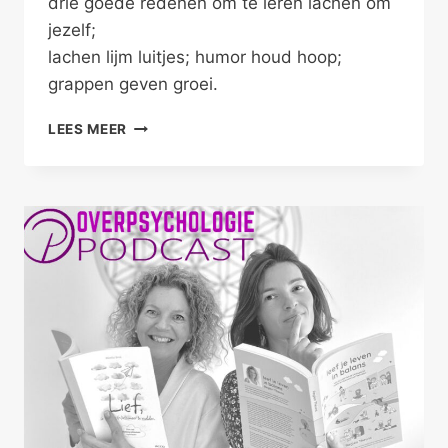
drie goede redenen om te leren lachen om
jezelf;
lachen lijm luitjes; humor houd hoop;
grappen geven groei.
WAAROM
LEES MEER
ZOU
JE
LACHEN
OM
JEZELF?