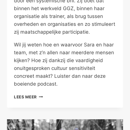
door een systemische bril. Zij doet dat
binnen het werkveld GGZ, binnen haar
organisatie als trainer, als brug tussen
overheden en organisaties en zo stimuleert
zij maatschappelijke participatie.
Wil jij weten hoe en waarvoor Sara en haar
team, met z’n allen naar meerdere mensen
kijken? Hoe zij dankzij die vaardigheid
onuitgesproken cultuur sensitiviteit
concreet maakt? Luister dan naar deze
boeiende podcast.
MET
LEES MEER
Z’N
ALLEN
NAAR
MEERDERE
MENSEN