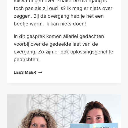
misvattingen over. Zoals: De overgang is
toch pas als zij oud is? Ik mag er niets over
zeggen. Bij de overgang heb je het een
beetje warm. Ik kan níets doen!
In dit gesprek komen allerlei gedachten
voorbij over de gedeelde last van de
overgang. Zo zijn er ook oplossingsgerichte
gedachten.
…
LEES MEER
OMDAT
ZE
NIET
MEER
ZICHZELF
IS