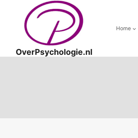
Doorgaan
naar
inhoud
Home
OverPsychologie.nl