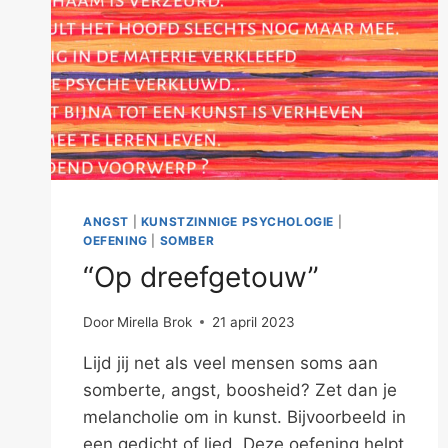
ANGST
|
KUNSTZINNIGE PSYCHOLOGIE
|
OEFENING
|
SOMBER
“Op dreefgetouw”
Door
Mirella Brok
21 april 2023
Lijd jij net als veel mensen soms aan
somberte, angst, boosheid? Zet dan je
melancholie om in kunst. Bijvoorbeeld in
een gedicht of lied. Deze oefening helpt