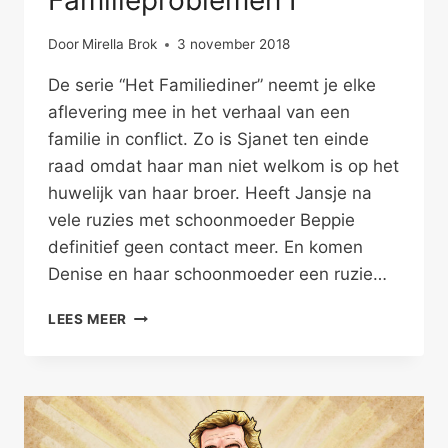
Door
Mirella Brok
3 november 2018
De serie “Het Familiediner” neemt je elke
aflevering mee in het verhaal van een
familie in conflict. Zo is Sjanet ten einde
raad omdat haar man niet welkom is op het
huwelijk van haar broer. Heeft Jansje na
vele ruzies met schoonmoeder Beppie
definitief geen contact meer. En komen
Denise en haar schoonmoeder een ruzie…
KIES
LEES MEER
PARTIJ
VOOR
AL
JE
DIERBAREN
–