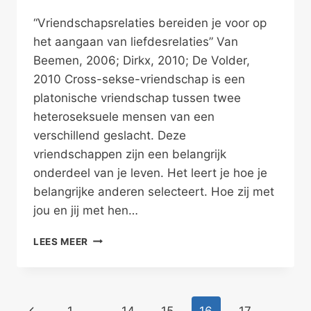
“Vriendschapsrelaties bereiden je voor op
het aangaan van liefdesrelaties” Van
Beemen, 2006; Dirkx, 2010; De Volder,
2010 Cross-sekse-vriendschap is een
platonische vriendschap tussen twee
heteroseksuele mensen van een
verschillend geslacht. Deze
vriendschappen zijn een belangrijk
onderdeel van je leven. Het leert je hoe je
belangrijke anderen selecteert. Hoe zij met
jou en jij met hen…
HOUDT
LEES MEER
PLATONISCHE
VRIENDSCHAP
STAND?
Paginanavigatie
Vorige