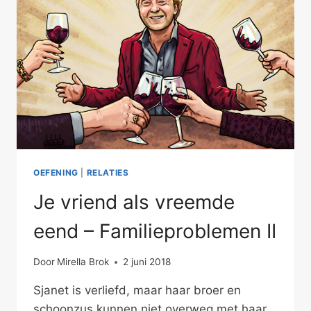
FAMILIEPROBLEMEN
I
OEFENING
|
RELATIES
Je vriend als vreemde
eend – Familieproblemen II
Door
Mirella Brok
2 juni 2018
Sjanet is verliefd, maar haar broer en
schoonzus kunnen niet overweg met haar