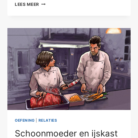
VRIENDEN
LEES MEER
ONTKENNEN
SEKS
–
PLATONISCH
I
OEFENING
|
RELATIES
Schoonmoeder en ijskast