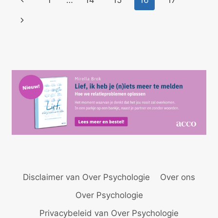
1
…
14
15
16
17
pagina
Volgende
pagina
Disclaimer van Over Psychologie
Over ons
Over Psychologie
Privacybeleid van Over Psychologie