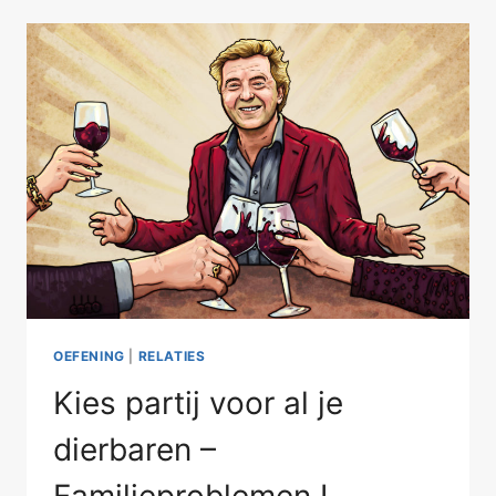
SEKS
–
PLATONISCH
II
OEFENING
|
RELATIES
Kies partij voor al je
dierbaren –
Familieproblemen I