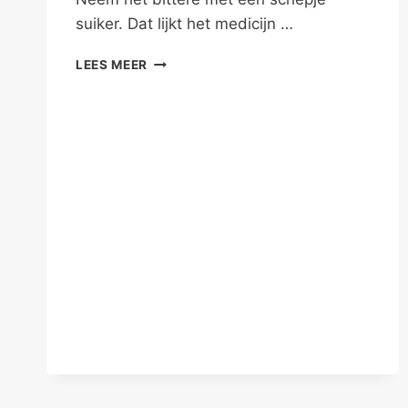
suiker. Dat lijkt het medicijn …
TEGENSLAG
LEES MEER
IN
JE
GEZONDHEID