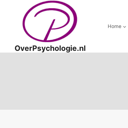
Doorgaan
naar
inhoud
Home
OverPsychologie.nl