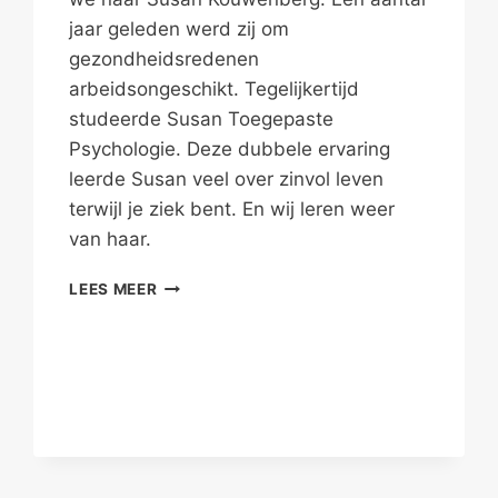
jaar geleden werd zij om
gezondheidsredenen
arbeidsongeschikt. Tegelijkertijd
studeerde Susan Toegepaste
Psychologie. Deze dubbele ervaring
leerde Susan veel over zinvol leven
terwijl je ziek bent. En wij leren weer
van haar.
NOOIT
LEES MEER
AFGEKEURD
VOOR
EEN
ZINVOL
LEVEN