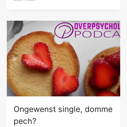
BIJ
EEN
RELATIETHERAPEUT
Ongewenst single, domme
pech?