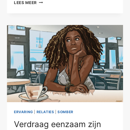
ELF
LEES MEER
WOORDEN
EN
64
EURO
ERVARING
|
RELATIES
|
SOMBER
Verdraag eenzaam zijn