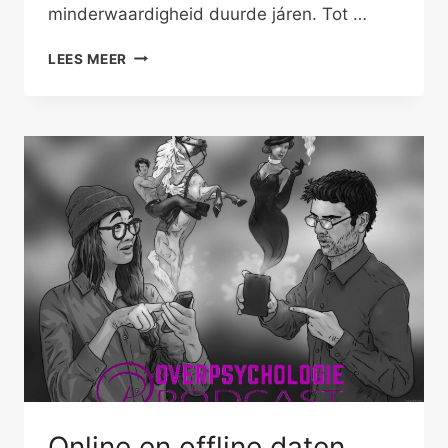
minderwaardigheid duurde járen. Tot …
WAARDEVOL
LEES MEER
ALS
SINGLE
Online en offline daten