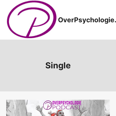
Doorgaan
naar
inhoud
OverPsychologie.
Single