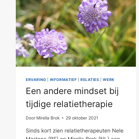
ERVARING
|
INFORMATIEF
|
RELATIES
|
WERK
Een andere mindset bij
tijdige relatietherapie
Door
Mirella Brok
29 oktober 2021
Sinds kort zien relatietherapeuten Nele
Martens (BE) en Mirella Brok (NL) een