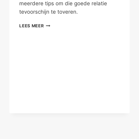
meerdere tips om die goede relatie
tevoorschijn te toveren.
TOVER
LEES MEER
EEN
GOEDE
RELATIE