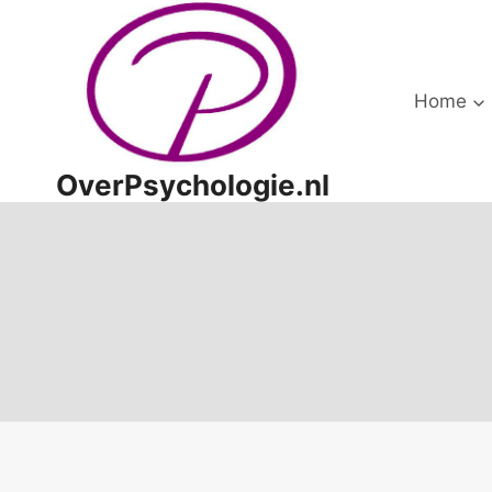
Doorgaan
naar
inhoud
Home
OverPsychologie.nl