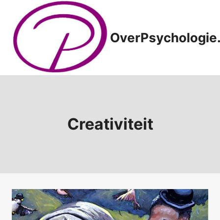
Doorgaan
naar
inhoud
OverPsychologie.
Creativiteit