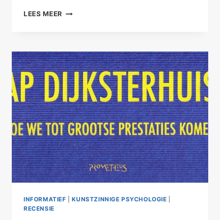
CREATIVITEIT
LEES MEER
VOOR
PSYCHOLOGISCHE
ONTWIKKELING
INFORMATIEF
|
KUNSTZINNIGE PSYCHOLOGIE
|
RECENSIE