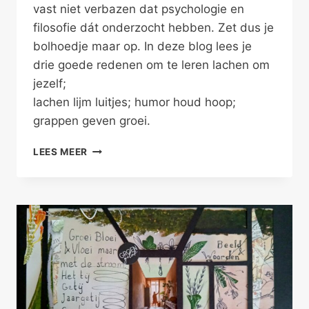
vast niet verbazen dat psychologie en
filosofie dát onderzocht hebben. Zet dus je
bolhoedje maar op. In deze blog lees je
drie goede redenen om te leren lachen om
jezelf;
lachen lijm luitjes; humor houd hoop;
grappen geven groei.
WAAROM
LEES MEER
ZOU
JE
LACHEN
OM
JEZELF?