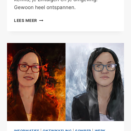
Gewoon heel ontspannen.
JE
LEES MEER
KUNT
GEWOON
LOSLATEN
INFORMATIEF
|
ONTWIKKELING
|
SOMBER
|
WERK