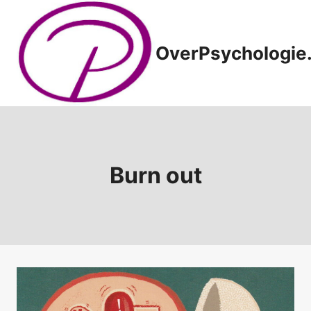
Doorgaan
naar
inhoud
OverPsychologie.
Burn out