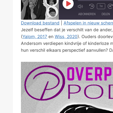
P
1x
l
ABONNEREN
DELEN
a
Download bestand
|
Afspelen in nieuw sche
y
Jezelf beseffen dat je verschilt van de ande
DELEN
E
RSS FEED
(
Yalom, 2017
en
Wiss, 2020
). Ouders doorlev
LINK
p
Andersom verdiepen kindvrije of kinderloze 
i
hun verschil elkaars perspectief aanvullen? D
EMBED
s
o
d
e