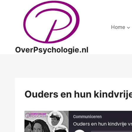
Doorgaan
naar
inhoud
Home
OverPsychologie.nl
Ouders en hun kindvrij
Communiceren
Ouders en hun kindvrije v