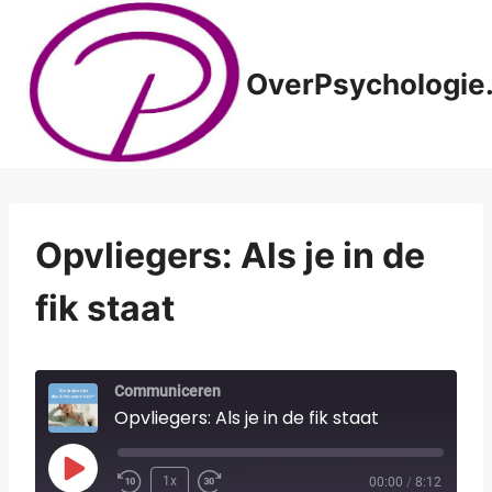
Doorgaan
naar
inhoud
OverPsychologie.
Opvliegers: Als je in de
fik staat
Communiceren
Opvliegers: Als je in de fik staat
P
1x
00:00
/
8:12