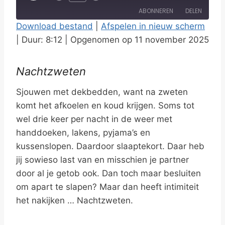
l
ABONNEREN
DELEN
a
Download bestand
|
Afspelen in nieuw scherm
y
|
Duur: 8:12
|
Opgenomen op 11 november 2025
DELEN
RSS FEED
E
LINK
p
Nachtzweten
i
EMBED
Sjouwen met dekbedden, want na zweten
s
komt het afkoelen en koud krijgen. Soms tot
o
wel drie keer per nacht in de weer met
d
handdoeken, lakens, pyjama’s en
e
kussenslopen. Daardoor slaaptekort. Daar heb
jij sowieso last van en misschien je partner
door al je getob ook. Dan toch maar besluiten
om apart te slapen? Maar dan heeft intimiteit
het nakijken … Nachtzweten.