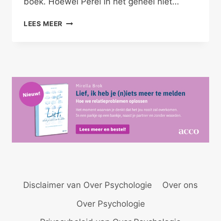
boek. Hoewel Perel in het geheel niet…
EROTISCH
LEES MEER
SLIMMER
ZIJN
Disclaimer van Over Psychologie
Over ons
Over Psychologie