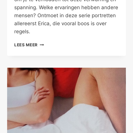
spanning. Welke ervaringen hebben andere
mensen? Ontmoet in deze serie portretten
allereerst Erica, die vooral boos is over
regels.
“MIJN
LEES MEER
LEVEN,
MIJN
REGELS”