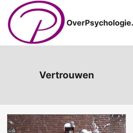
Doorgaan
naar
inhoud
OverPsychologie.
Vertrouwen