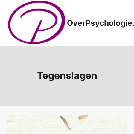
Doorgaan
naar
inhoud
OverPsychologie.
Tegenslagen