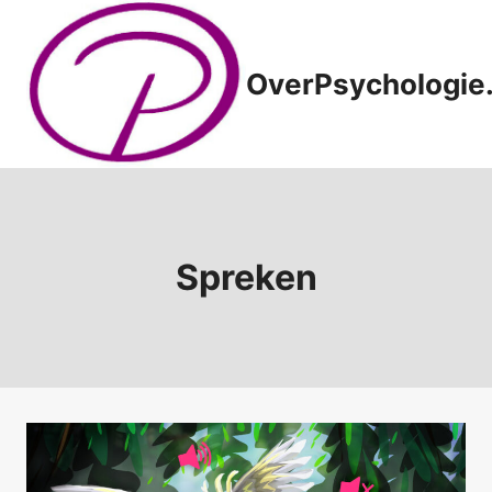
Doorgaan
naar
inhoud
OverPsychologie.
Spreken