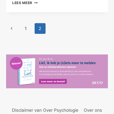
PRATEN
LEES MEER
MET
JE
PARTNER
Paginanavigatie
Vorige
1
2
pagina
Disclaimer van Over Psychologie
Over ons