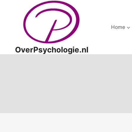
Doorgaan
naar
inhoud
Home
OverPsychologie.nl