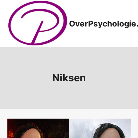
Doorgaan
naar
inhoud
OverPsychologie.
Niksen