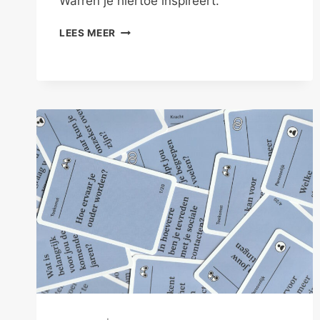
Warren je hiertoe inspireert.
SCHEP
LEES MEER
JE
EIGEN
LIEFDESVERDRIET