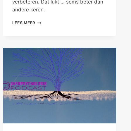
verbeteren. Dat lukt … soms beter dan
andere keren.
LIEF,
LEES MEER
IK
HEB
JE
(N)IETS
MEER
TE
MELDEN