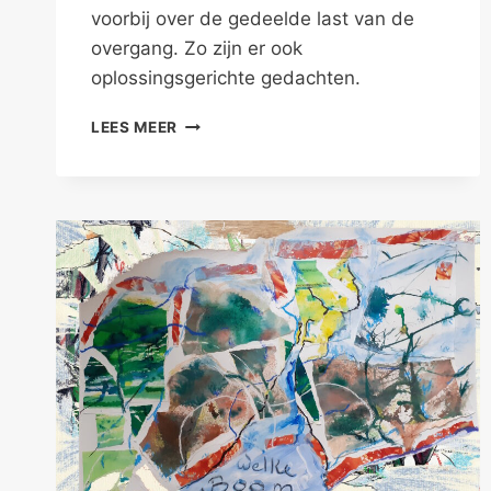
voorbij over de gedeelde last van de
overgang. Zo zijn er ook
oplossingsgerichte gedachten.
…
LEES MEER
OMDAT
ZE
NIET
MEER
ZICHZELF
IS