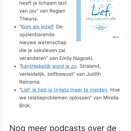
heeft je lichaam last
van jou” van Regien
Theuns.
“
Kom als jezelf
. De
opzienbarende
nieuwe wetenschap
die je seksleven zal
veranderen” van Emily Nagoski.
“
Aantrekkelijk word je zo
. Stralend,
verleidelijk, zelfbewust” van Judith
Reinsma.
“
Lief, ik heb je (n)iets meer te melden
. Hoe
we relatieproblemen oplossen” van Mirella
Brok.
Nog meer podcasts over de