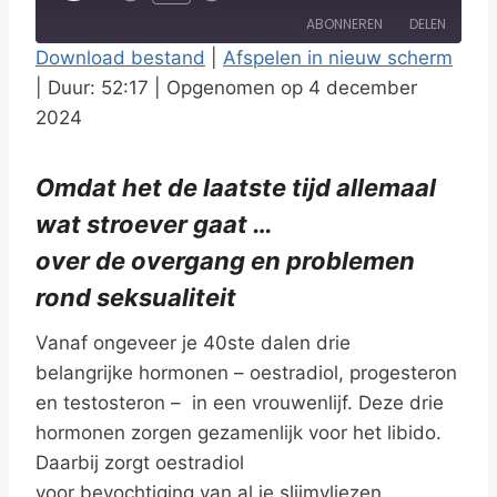
l
ABONNEREN
DELEN
a
Download bestand
|
Afspelen in nieuw scherm
y
|
Duur: 52:17
|
Opgenomen op 4 december
DELEN
RSS FEED
E
2024
LINK
p
i
EMBED
Omdat het de laatste tijd allemaal
s
wat stroever gaat …
o
over de overgang en problemen
d
rond seksualiteit
e
Vanaf ongeveer je 40ste dalen drie
belangrijke hormonen – oestradiol, progesteron
en testosteron – in een vrouwenlijf. Deze drie
hormonen zorgen gezamenlijk voor het libido.
Daarbij zorgt oestradiol
voor bevochtiging van al je slijmvliezen.