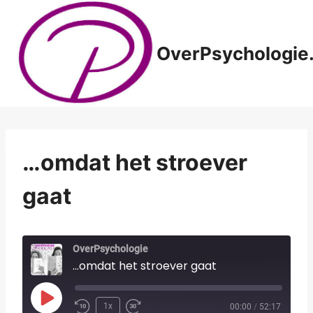
Doorgaan
naar
inhoud
OverPsychologie.
…omdat het stroever
gaat
OverPsychologie
...omdat het stroever gaat
P
1x
00:00
/
52:17