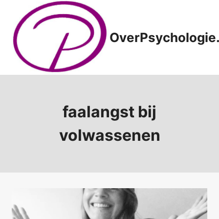
Doorgaan
naar
inhoud
OverPsychologie.
faalangst bij
volwassenen