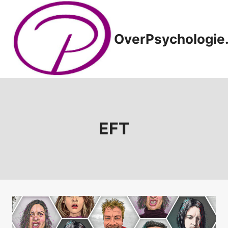
Doorgaan
naar
inhoud
OverPsychologie.
EFT