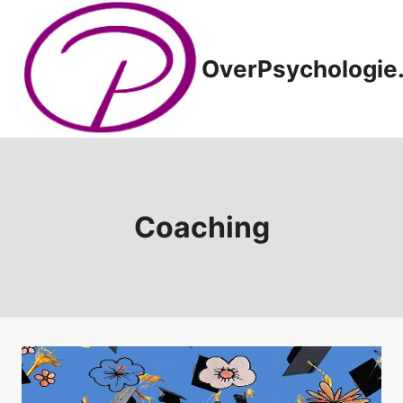
Doorgaan
naar
inhoud
OverPsychologie.
Coaching