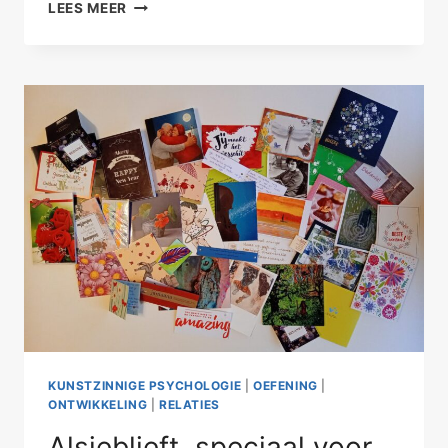
MET
LEES MEER
Z’N
ALLEN
NAAR
MEERDERE
MENSEN
KIJKEN
KUNSTZINNIGE PSYCHOLOGIE
|
OEFENING
|
ONTWIKKELING
|
RELATIES
Alsjeblieft, speciaal voor