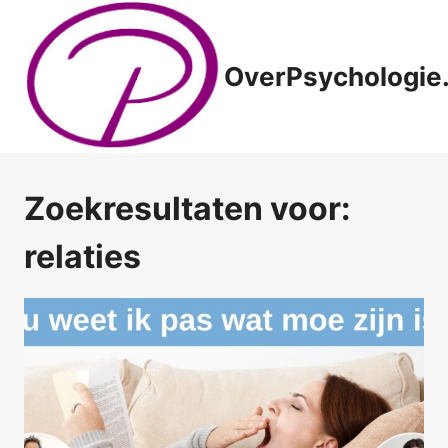
Doorgaan
naar
inhoud
OverPsychologie.
Zoekresultaten voor:
relaties