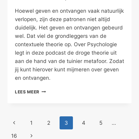
Hoewel geven en ontvangen vaak natuurlijk
verlopen, zijn deze patronen niet altijd
duidelijk. Het geven en ontvangen gebeurd
wel. Dat viel de grondleggers van de
contextuele theorie op. Over Psychologie
legt in deze podcast de droge theorie uit
aan de hand van de tuinier metafoor. Zodat
jij kunt hierover kunt mijmeren over geven
en ontvangen.
GEWOON
LEES MEER
GEVEN
EN
ONTVANGEN
Paginanavigatie
Vorige
1
2
3
4
5
…
pagina
Volgende
16