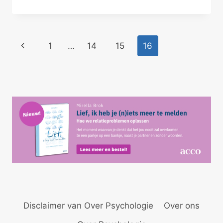
MET
JE
PARTNER
Paginanavigatie
Vorige
1
…
14
15
16
pagina
Disclaimer van Over Psychologie
Over ons