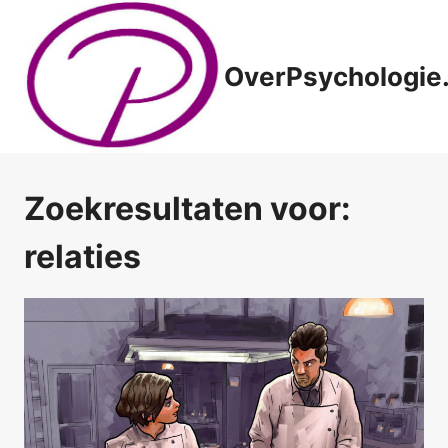
Doorgaan
naar
inhoud
OverPsychologie.
Zoekresultaten voor:
relaties