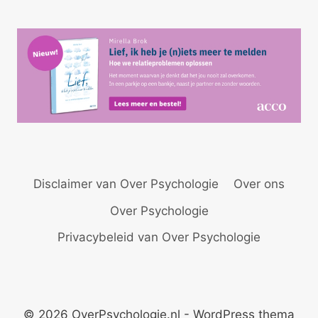
er
l
s
e
n
A
dI
p
n
p
Disclaimer van Over Psychologie
Over ons
Over Psychologie
Privacybeleid van Over Psychologie
© 2026 OverPsychologie.nl - WordPress thema