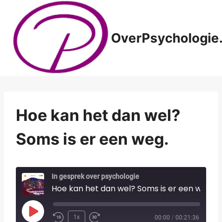
Doorgaan
naar
inhoud
OverPsychologie.
Hoe kan het dan wel?
Soms is er een weg.
In gesprek over psychologie
Hoe kan het dan wel? Soms is er een weg.
P
1x
00:00
/
00:21:36