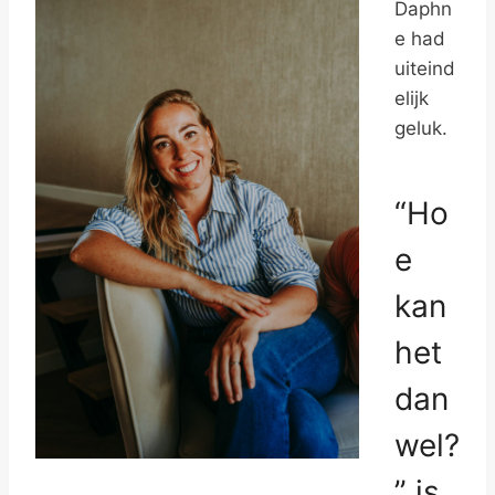
Daphn
e had
uiteind
elijk
geluk.
“Ho
e
kan
het
dan
wel?
” is