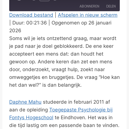
l
ABONNEREN
DELEN
a
Download bestand
|
Afspelen in nieuw scherm
y
|
Duur: 00:21:36
|
Opgenomen op 26 januari
DELEN
RSS FEED
E
2026
LINK
p
Soms wil je iets ontzettend graag, maar wordt
i
je pad naar je doel geblokkeerd. De ene keer
EMBED
s
accepteert een mens dat: dan houdt het
gewoon op. Andere keren dan zet een mens
o
door, onderzoekt, vraagt hulp, zoekt naar
d
omweggetjes en bruggetjes. De vraag “Hoe kan
e
het dan wel?” is dan belangrijk.
Daphne Mahu
studeerde in februari 2011 af
aan de opleiding
Toegepaste Psychologie bij
Fontys Hogeschool
te Eindhoven. Het was in
die tijd lastig om een passende baan te vinden.