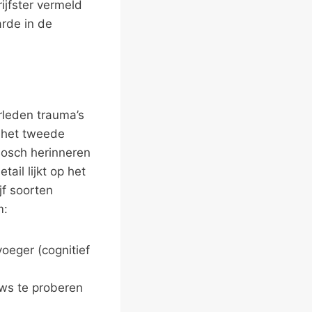
ijfster vermeld
arde in de
rleden trauma’s
 het tweede
Bosch herinneren
il lijkt op het
jf soorten
m:
oeger (cognitief
uws te proberen