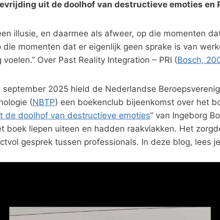
bevrijding uit de doolhof van destructieve emoties en 
een illusie, en daarmee als afweer, op die momenten dat 
 die momenten dat er eigenlijk geen sprake is van werke
voelen.” Over Past Reality Integration – PRI (
Bosch, 20
 september 2025 hield de Nederlandse Beroepsverenig
ologie (
NBTP
) een boekenclub bijeenkomst over het b
it de doolhof van destructieve emoties
” van Ingeborg B
t boek liepen uiteen en hadden raakvlakken. Het zorgd
tvol gesprek tussen professionals. In deze blog, lees j