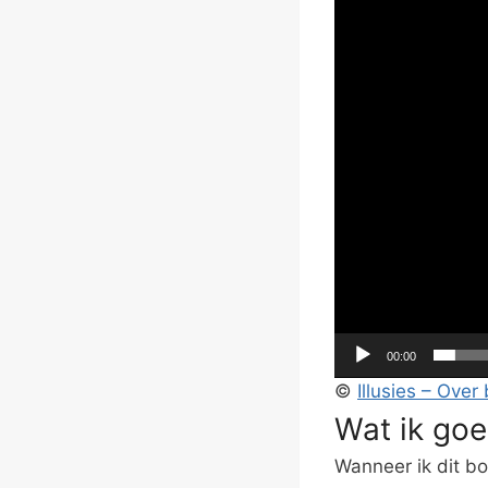
00:00
©
Illusies – Over
Wat ik goe
Wanneer ik dit bo