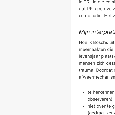
in PRI. In die co
dat PRI geen verz
combinatie. Het z
Mijn interpret
Hoe ik Boschs uit
meemaakten die z
levensjaar plaats
mensen zich deze 
trauma. Doordat d
afweermechanisme.
te herkennen 
observeren)
niet over te 
(gedrag, keu