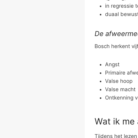
in regressie
duaal bewust
De afweerme
Bosch herkent vi
Angst
Primaire afw
Valse hoop
Valse macht
Ontkenning v
Wat ik me 
Tijdens het leze