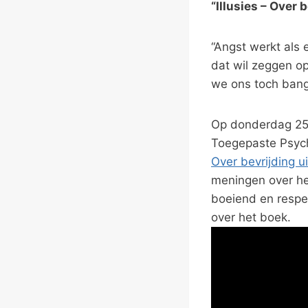
“Illusies – Over 
“Angst werkt als 
dat wil zeggen op
we ons toch bang 
Op donderdag 25
Toegepaste Psych
Over bevrijding u
meningen over he
boeiend en respec
over het boek.
V
i
d
e