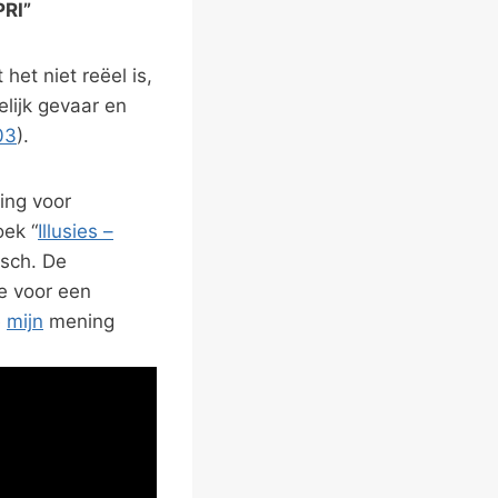
PRI”
het niet reëel is,
lijk gevaar en
03
).
ing voor
oek “
Illusies –
osch. De
e voor een
e
mijn
mening