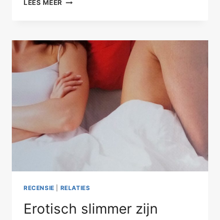
JE
LEES MEER
VRIEND
ALS
VREEMDE
EEND
–
FAMILIEPROBLEMEN
II
RECENSIE
|
RELATIES
Erotisch slimmer zijn