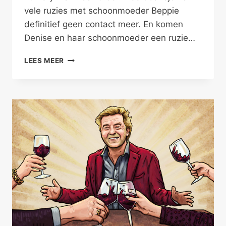
vele ruzies met schoonmoeder Beppie
definitief geen contact meer. En komen
Denise en haar schoonmoeder een ruzie…
KIES
LEES MEER
PARTIJ
VOOR
AL
JE
DIERBAREN
–
FAMILIEPROBLEMEN
I