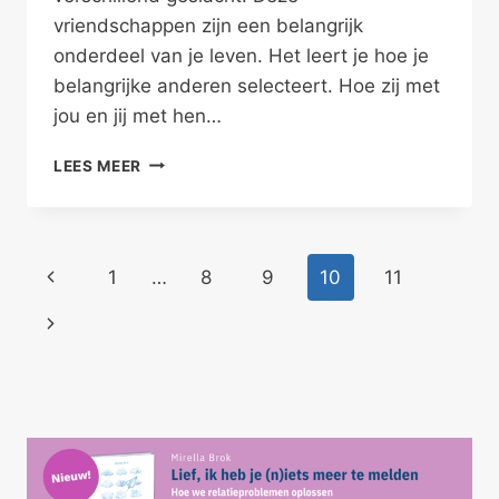
vriendschappen zijn een belangrijk
onderdeel van je leven. Het leert je hoe je
belangrijke anderen selecteert. Hoe zij met
jou en jij met hen…
HOUDT
LEES MEER
PLATONISCHE
VRIENDSCHAP
STAND?
Paginanavigatie
Vorige
1
…
8
9
10
11
pagina
Volgende
pagina