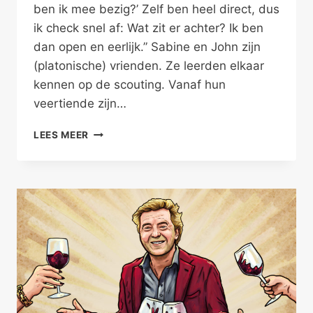
ben ik mee bezig?’ Zelf ben heel direct, dus
ik check snel af: Wat zit er achter? Ik ben
dan open en eerlijk.” Sabine en John zijn
(platonische) vrienden. Ze leerden elkaar
kennen op de scouting. Vanaf hun
veertiende zijn…
VRIENDEN
LEES MEER
HEBBEN
GEEN
SEKS
–
PLATONISCH
II