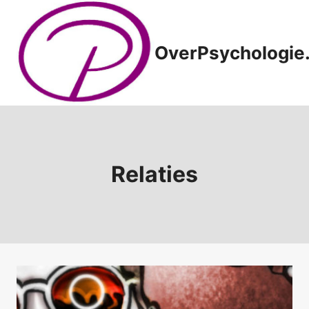
Doorgaan
naar
inhoud
OverPsychologie.
Relaties