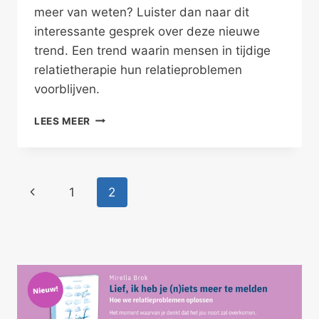
meer van weten? Luister dan naar dit
interessante gesprek over deze nieuwe
trend. Een trend waarin mensen in tijdige
relatietherapie hun relatieproblemen
voorblijven.
OP
LEES MEER
TIJD
NAAR
RELATIETHERAPIE
Paginanavigatie
Vorige
1
2
pagina