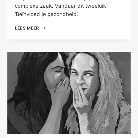
complexe zaak. Vandaar dit tweeluik
‘Beïnvloed je gezondheid’.
BEÏNVLOED
LEES MEER
JE
GEZONDHEID
DEEL
I