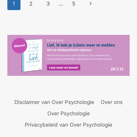
Paginanavigatie
Volgende
1
2
3
…
5
pagina
Disclaimer van Over Psychologie
Over ons
Over Psychologie
Privacybeleid van Over Psychologie