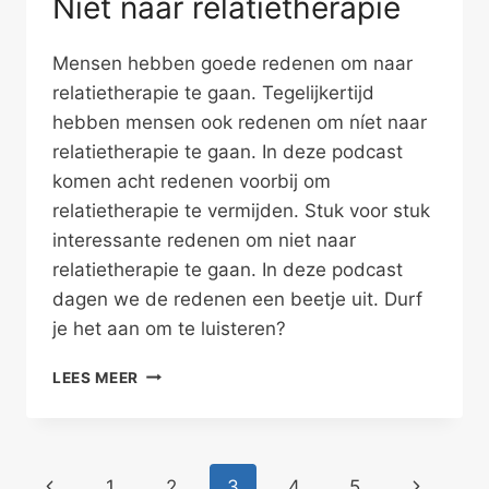
Niet naar relatietherapie
Mensen hebben goede redenen om naar
relatietherapie te gaan. Tegelijkertijd
hebben mensen ook redenen om níet naar
relatietherapie te gaan. In deze podcast
komen acht redenen voorbij om
relatietherapie te vermijden. Stuk voor stuk
interessante redenen om niet naar
relatietherapie te gaan. In deze podcast
dagen we de redenen een beetje uit. Durf
je het aan om te luisteren?
NIET
LEES MEER
NAAR
RELATIETHERAPIE
Paginanavigatie
Vorige
Volgende
1
2
3
4
5