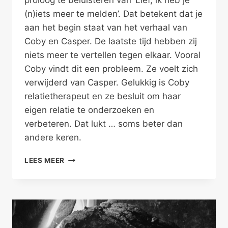
proloog te beluisteren van ‘Lief, ik heb je
(n)iets meer te melden’. Dat betekent dat je
aan het begin staat van het verhaal van
Coby en Casper. De laatste tijd hebben zij
niets meer te vertellen tegen elkaar. Vooral
Coby vindt dit een probleem. Ze voelt zich
verwijderd van Casper. Gelukkig is Coby
relatietherapeut en ze besluit om haar
eigen relatie te onderzoeken en
verbeteren. Dat lukt … soms beter dan
andere keren.
LIEF,
LEES MEER
IK
HEB
JE
(N)IETS
MEER
TE