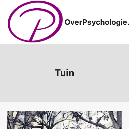
Doorgaan
naar
inhoud
OverPsychologie.
Tuin