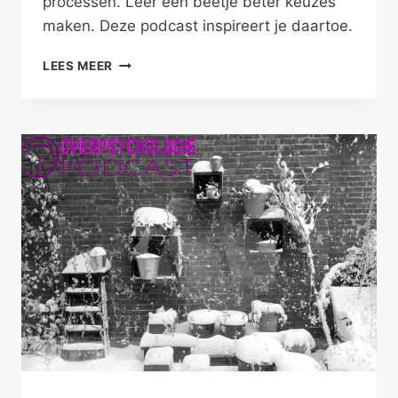
processen. Leer een beetje beter keuzes
maken. Deze podcast inspireert je daartoe.
LEER
LEES MEER
EEN
BEETJE
BETER
KEUZES
MAKEN