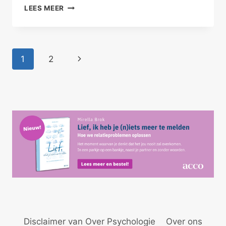
VIJF
LEES MEER
ZINTUIGEN
EN
VIER
SEIZOENEN
Paginanavigatie
Volgende
1
2
pagina
Disclaimer van Over Psychologie
Over ons