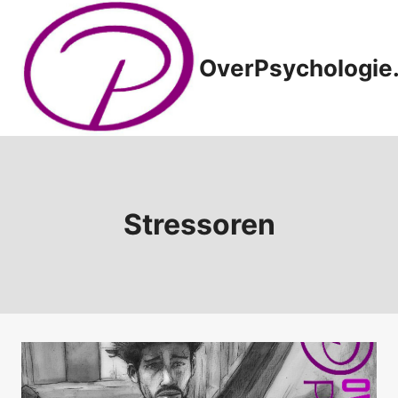
Doorgaan
naar
inhoud
OverPsychologie.
Stressoren