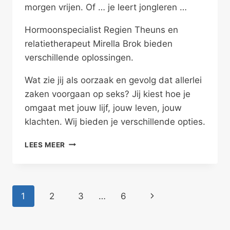
morgen vrijen. Of … je leert jongleren …
Hormoonspecialist Regien Theuns en
relatietherapeut Mirella Brok bieden
verschillende oplossingen.
Wat zie jij als oorzaak en gevolg dat allerlei
zaken voorgaan op seks? Jij kiest hoe je
omgaat met jouw lijf, jouw leven, jouw
klachten. Wij bieden je verschillende opties.
LATEN
LEES MEER
WE
MORGEN
VRIJEN
Paginanavigatie
Volgende
1
2
3
…
6
pagina