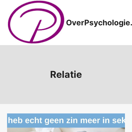
Doorgaan
naar
inhoud
OverPsychologie.
Relatie