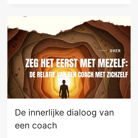
JE
IN
DE
FIK
STAAT
De innerlijke dialoog van
een coach