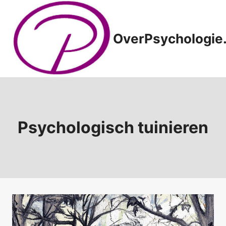
Doorgaan
naar
inhoud
OverPsychologie.
Psychologisch tuinieren