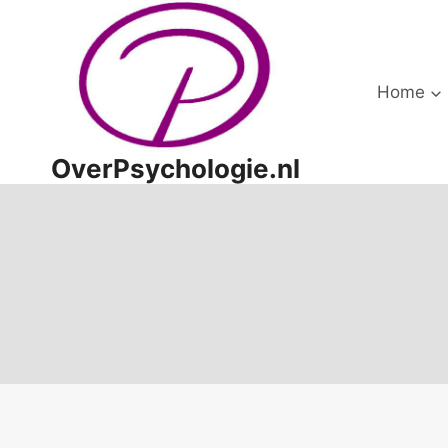
Doorgaan
naar
inhoud
Home
OverPsychologie.nl