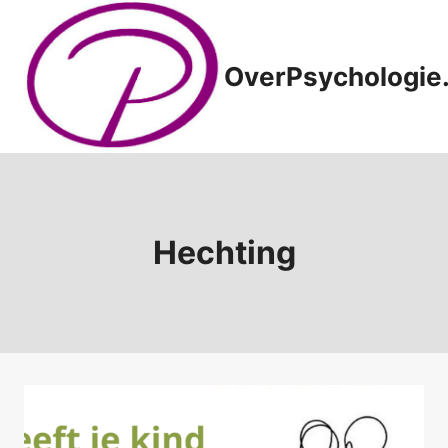
Doorgaan
naar
inhoud
OverPsychologie.
Hechting