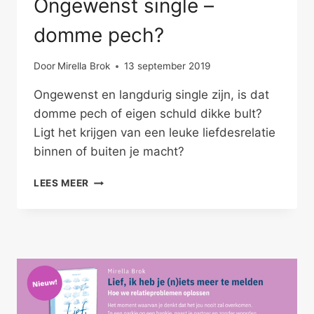
Ongewenst single –
domme pech?
Door
Mirella Brok
13 september 2019
Ongewenst en langdurig single zijn, is dat
domme pech of eigen schuld dikke bult?
Ligt het krijgen van een leuke liefdesrelatie
binnen of buiten je macht?
ONGEWENST
LEES MEER
SINGLE
–
DOMME
PECH?