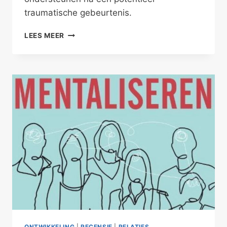
traumatische gebeurtenis.
HEEFT
LEES MEER
JE
KIND
EEN
TRAUMA?
ONTWIKKELING
|
RECENSIE
|
RELATIES