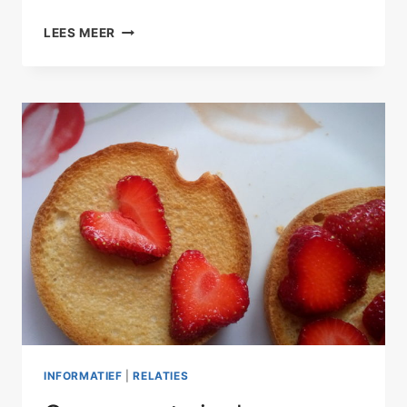
MENTALISEREN,
LEES MEER
KUN
JE
DAT
ETEN?
INFORMATIEF
|
RELATIES