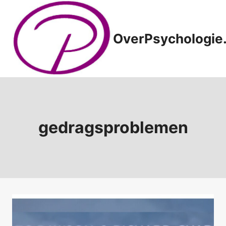
Doorgaan
naar
inhoud
OverPsychologie.
gedragsproblemen