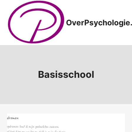
Doorgaan
naar
inhoud
OverPsychologie.
Basisschool