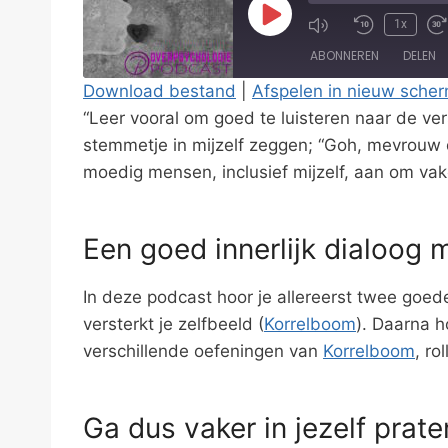
P
1x
l
ABONNEREN
DELEN
a
Download bestand
|
Afspelen in nieuw sche
y
“Leer vooral om goed te luisteren naar de vers
DELEN
E
RSS FEED
stemmetje in mijzelf zeggen; “Goh, mevrouw 
LINK
p
moedig mensen, inclusief mijzelf, aan om vak
i
EMBED
s
Een goed innerlijk dialoog m
o
d
In deze podcast hoor je allereerst twee goed
e
versterkt je zelfbeeld (
Korrelboom
). Daarna h
verschillende oefeningen van
Korrelboom
, ro
Ga dus vaker in jezelf prate