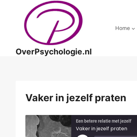
Doorgaan
naar
inhoud
Home
OverPsychologie.nl
Vaker in jezelf praten
Een betere relatie met jezelf
Vaker in jezelf praten