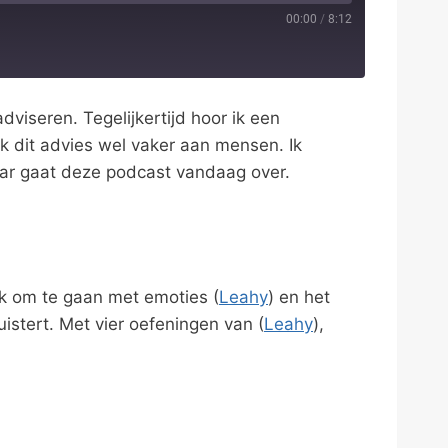
00:00
/
8:12
dviseren. Tegelijkertijd hoor ik een
k dit advies wel vaker aan mensen. Ik
Daar gaat deze podcast vandaag over.
jk om te gaan met emoties (
Leahy
) en het
uistert. Met vier oefeningen van (
Leahy
),