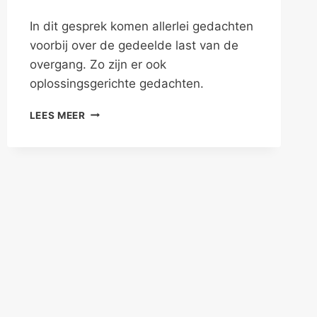
In dit gesprek komen allerlei gedachten
voorbij over de gedeelde last van de
overgang. Zo zijn er ook
oplossingsgerichte gedachten.
…
LEES MEER
OMDAT
ZE
NIET
MEER
ZICHZELF
IS