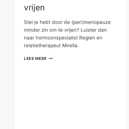
vrijen
Stel je hebt door de (peri)menopauze
minder zin om te vrijen? Luister dan
naar hormoonspecialist Regien en
relatietherapeut Mirella.
GEEN
LEES MEER
ZIN
MEER
OM
TE
VRIJEN