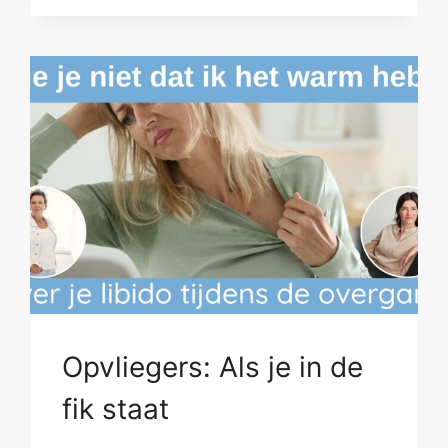
MAAR
GEEN
ZIN,
SNAPPIE?
Opvliegers: Als je in de
fik staat