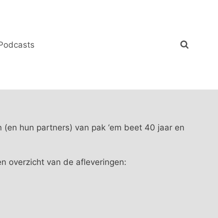
Podcasts
 (en hun partners) van pak ‘em beet 40 jaar en
n overzicht van de afleveringen: