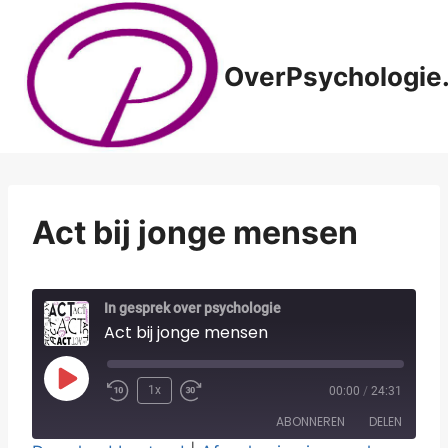
Doorgaan
naar
inhoud
OverPsychologie.
Act bij jonge mensen
In gesprek over psychologie
Act bij jonge mensen
P
1x
00:00
/
24:31
l
ABONNEREN
DELEN
a