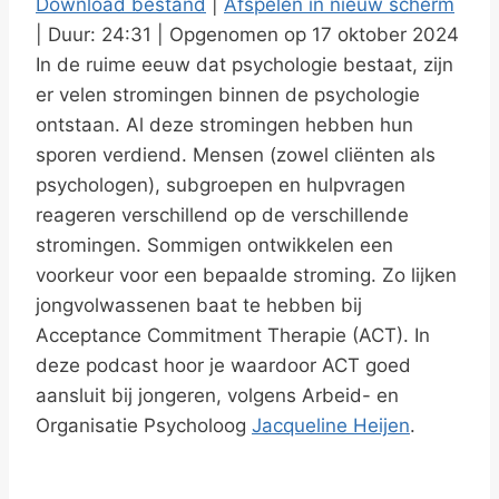
Download bestand
|
Afspelen in nieuw scherm
y
|
Duur: 24:31
|
Opgenomen op 17 oktober 2024
DELEN
RSS FEED
E
In de ruime eeuw dat psychologie bestaat, zijn
LINK
p
er velen stromingen binnen de psychologie
i
ontstaan. Al deze stromingen hebben hun
EMBED
s
sporen verdiend. Mensen (zowel cliënten als
psychologen), subgroepen en hulpvragen
o
reageren verschillend op de verschillende
d
stromingen. Sommigen ontwikkelen een
e
voorkeur voor een bepaalde stroming. Zo lijken
jongvolwassenen baat te hebben bij
Acceptance Commitment Therapie (ACT). In
deze podcast hoor je waardoor ACT goed
aansluit bij jongeren, volgens Arbeid- en
Organisatie Psycholoog
Jacqueline Heijen
.