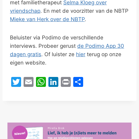
met familietherapeut
Selma Kloeg over
vriendschap
. En met de voorzitter van de NBTP
Mieke van Herk over de NBTP
.
Beluister via Podimo de verschillende
interviews. Probeer gerust
de Podimo App 30
dagen gratis
. Of luister ze
hier
terug op onze
eigen website.
T
E
W
Li
Pr
D
w
m
h
n
in
el
itt
ai
at
k
t
e
er
l
s
e
n
A
dI
p
n