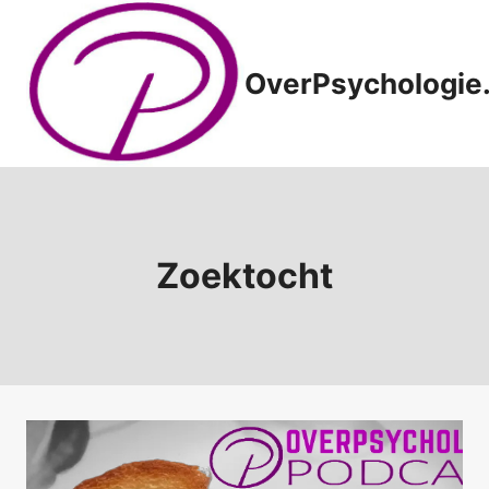
Doorgaan
naar
inhoud
OverPsychologie.
Zoektocht