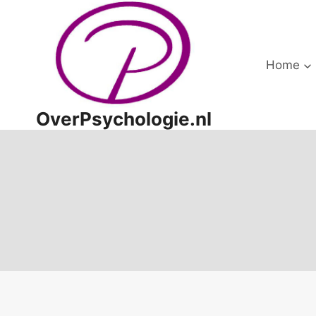
Doorgaan
naar
inhoud
Home
OverPsychologie.nl