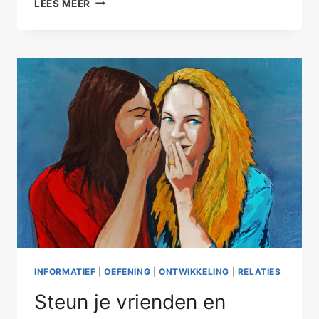
LEES MEER
STEUN
IN
VRIENDSCHAP
INFORMATIEF
|
OEFENING
|
ONTWIKKELING
|
RELATIES
Steun je vrienden en