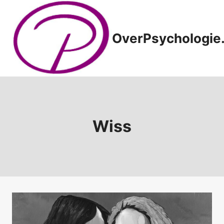
Doorgaan
naar
inhoud
OverPsychologie.
Wiss