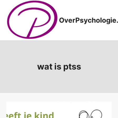
Doorgaan
naar
inhoud
OverPsychologie.
wat is ptss